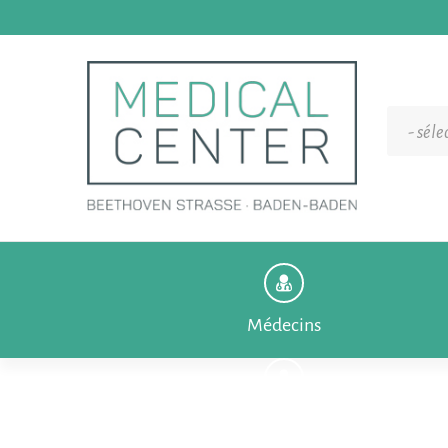
- sél
Médecins
Médecins