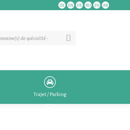
DE
EN
FR
RU
ZH
AR
omaine(s) de spécialité -
Trajet / Parking
Trajet / Parking