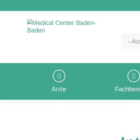
- Au
Ärzte
Fachbere
Ärzte
Fachbere