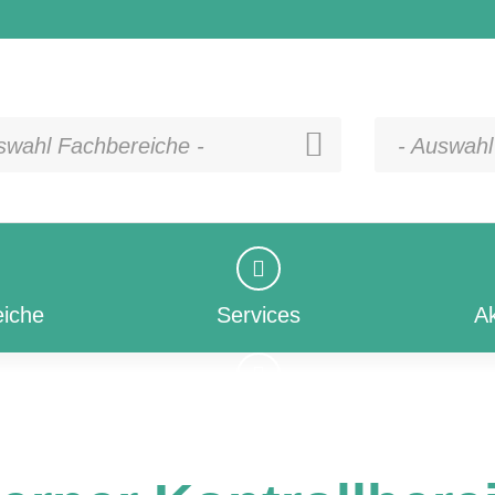
swahl Fachbereiche -
- Auswahl
iche
Services
Ak
iche
Services
Ak