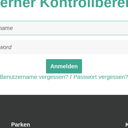
terner
Kontrollbere
Anmelden
Benutzername vergessen?
/
Passwort vergessen?
Parken