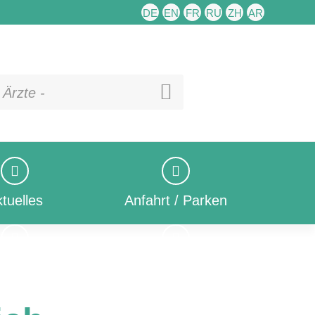
DE
EN
FR
RU
ZH
AR
 Ärzte -
tuelles
Anfahrt / Parken
tuelles
Anfahrt / Parken